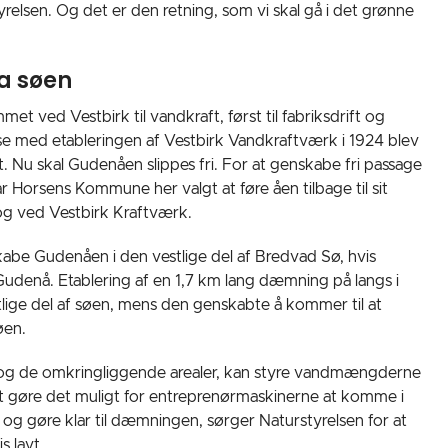
lsen. Og det er den retning, som vi skal gå i det grønne
a søen
t ved Vestbirk til vandkraft, først til fabriksdrift og
else med etableringen af Vestbirk Vandkraftværk i 1924 blev
 Nu skal Gudenåen slippes fri. For at genskabe fri passage
Horsens Kommune her valgt at føre åen tilbage til sit
g ved Vestbirk Kraftværk.
kabe Gudenåen i den vestlige del af Bredvad Sø, hvis
udenå. Etablering af en 1,7 km lang dæmning på langs i
tlige del af søen, mens den genskabte å kommer til at
øen.
 og de omkringliggende arealer, kan styre vandmængderne
 at gøre det muligt for entreprenørmaskinerne at komme i
g gøre klar til dæmningen, sørger Naturstyrelsen for at
s lavt.