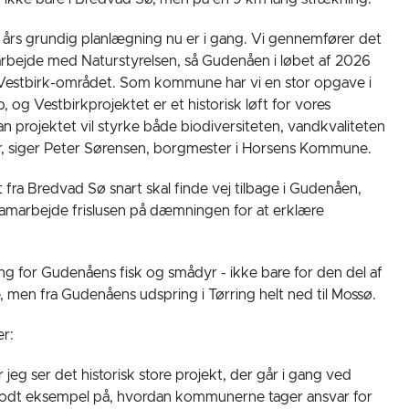
lere års grundig planlægning nu er i gang. Vi gennemfører det
arbejde med Naturstyrelsen, så Gudenåen i løbet af 2026
er i Vestbirk-området. Som kommune har vi en stor opgave i
 og Vestbirkprojektet er et historisk løft for vores
dan projektet vil styrke både biodiversiteten, vandkvaliteten
er, siger Peter Sørensen, borgmester i Horsens Kommune.
t fra Bredvad Sø snart skal finde vej tilbage i Gudenåen,
amarbejde frislusen på dæmningen for at erklære
ing for Gudenåens fisk og smådyr - ikke bare for den del af
men fra Gudenåens udspring i Tørring helt ned til Mossø.
er:
r jeg ser det historisk store projekt, der går i gang ved
godt eksempel på, hvordan kommunerne tager ansvar for