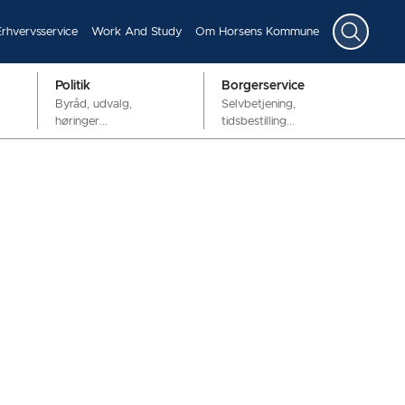
Erhvervsservice
Work And Study
Om Horsens Kommune
Politik
Borgerservice
Byråd, udvalg,
Selvbetjening,
høringer...
tidsbestilling...