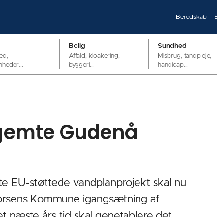
Beredskab
Bolig
Sundhed
ed,
Affald, kloakering,
Misbrug, tandpleje,
mheder...
byggeri...
handicap...
 gemte Gudenå
ste EU-støttede vandplanprojekt skal nu
Horsens Kommune igangsætning af
t næste års tid skal genetablere det