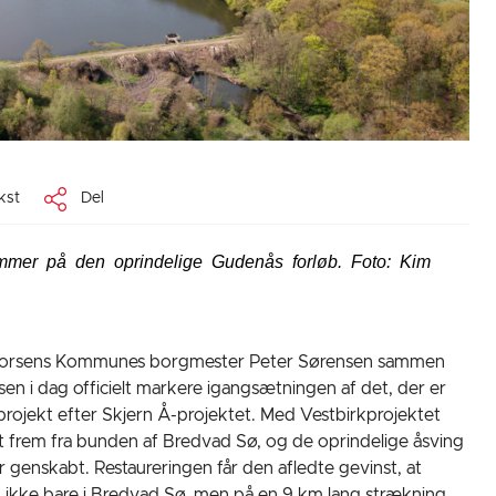
kst
Del
mer på den oprindelige Gudenås forløb. Foto: Kim
orsens Kommunes borgmester Peter Sørensen sammen
en i dag officielt markere igangsætningen af det, der er
rojekt efter Skjern Å-projektet. Med Vestbirkprojektet
t frem fra bunden af Bredvad Sø, og de oprindelige åsving
 genskabt. Restaureringen får den afledte gevinst, at
, ikke bare i Bredvad Sø, men på en 9 km lang strækning.