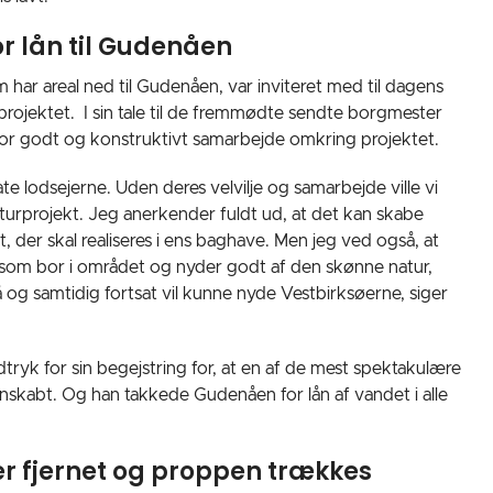
for lån til Gudenåen
 har areal ned til Gudenåen, var inviteret med til dagens
rojektet. I sin tale til de fremmødte sendte borgmester
 for godt og konstruktivt samarbejde omkring projektet.
vate lodsejerne. Uden deres velvilje og samarbejde ville vi
aturprojekt. Jeg anerkender fuldt ud, at det kan skabe
 der skal realiseres i ens baghave. Men jeg ved også, at
e, som bor i området og nyder godt af den skønne natur,
g samtidig fortsat vil kunne nyde Vestbirksøerne, siger
tryk for sin begejstring for, at en af de mest spektakulære
nskabt. Og han takkede Gudenåen for lån af vandet i alle
er fjernet og proppen trækkes