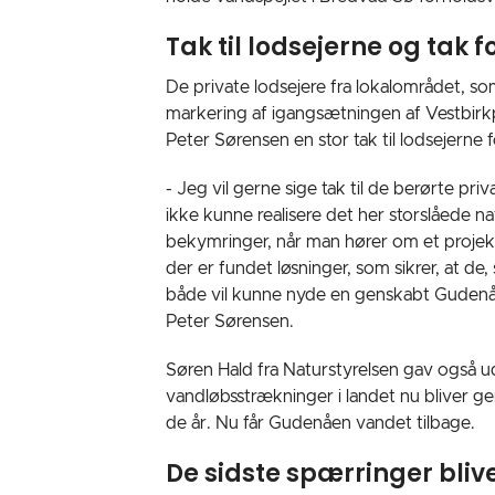
Tak til lodsejerne og tak 
De private lodsejere fra lokalområdet, som
markering af igangsætningen af Vestbirkp
Peter Sørensen en stor tak til lodsejerne
- Jeg vil gerne sige tak til de berørte pri
ikke kunne realisere det her storslåede n
bekymringer, når man hører om et projekt,
der er fundet løsninger, som sikrer, at d
både vil kunne nyde en genskabt Gudenå o
Peter Sørensen.
Søren Hald fra Naturstyrelsen gav også ud
vandløbsstrækninger i landet nu bliver ge
de år. Nu får Gudenåen vandet tilbage.
De sidste spærringer bliv