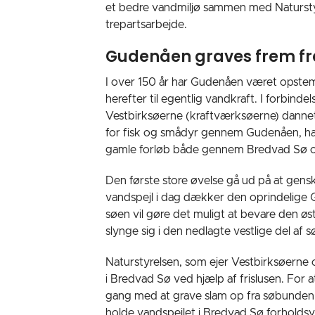
et bedre vandmiljø sammen med Naturstyre
trepartsarbejde.
Gudenåen graves frem fr
I over 150 år har Gudenåen været opstemme
herefter til egentlig vandkraft. I forbind
Vestbirksøerne (kraftværksøerne) dannet.
for fisk og smådyr gennem Gudenåen, har 
gamle forløb både gennem Bredvad Sø o
Den første store øvelse gå ud på at gens
vandspejl i dag dækker den oprindelige G
søen vil gøre det muligt at bevare den øs
slynge sig i den nedlagte vestlige del af s
Naturstyrelsen, som ejer Vestbirksøerne
i Bredvad Sø ved hjælp af frislusen. For
gang med at grave slam op fra søbunden o
holde vandspejlet i Bredvad Sø forholdsvi