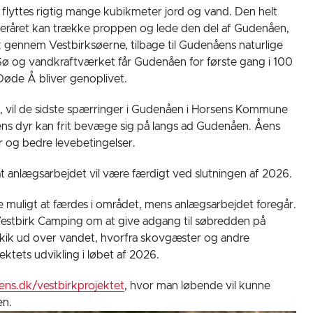
 flyttes rigtig mange kubikmeter jord og vand. Den helt
fteråret kan trække proppen og lede den del af Gudenåen,
k gennem Vestbirksøerne, tilbage til Gudenåens naturlige
ø og vandkraftværket får Gudenåen for første gang i 100
Døde Å bliver genoplivet.
t, vil de sidste spærringer i Gudenåen i Horsens Kommune
e åens dyr kan frit bevæge sig på langs ad Gudenåen. Åens
er og bedre levebetingelser.
 anlægsarbejdet vil være færdigt ved slutningen af 2026.
 muligt at færdes i området, mens anlægsarbejdet foregår.
estbirk Camping om at give adgang til søbredden på
 kik ud over vandet, hvorfra skovgæster og andre
ektets udvikling i løbet af 2026.
ens.dk/vestbirkprojektet
, hvor man løbende vil kunne
en.