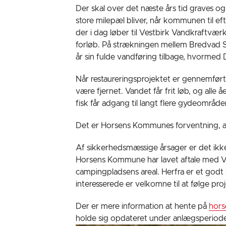
Der skal over det næste års tid graves og
store milepæl bliver, når kommunen til e
der i dag løber til Vestbirk Vandkraftvær
forløb. På strækningen mellem Bredvad S
år sin fulde vandføring tilbage, hvormed 
Når restaureringsprojektet er gennemfør
være fjernet. Vandet får frit løb, og all
fisk får adgang til langt flere gydeområd
Det er Horsens Kommunes forventning, at
Af sikkerhedsmæssige årsager er det ikke
Horsens Kommune har lavet aftale med V
campingpladsens areal. Herfra er et godt
interesserede er velkomne til at følge proj
Der er mere information at hente på
hors
holde sig opdateret under anlægsperiod