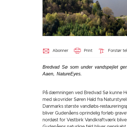
Abonner
Print
Forstør te
Bredvad Sø som under vandspejlet gem
Aaen, NatureEyes.
På dæmningen ved Bredvad Sø kunne H
med skovrider Søren Hald fra Naturstyrels
Danmarks største vandløbs-restaureringsp
bliver Gudenåens oprindelig forløb grave
nordøst for Vestbirk Vandkraftværk bliver
Gudenåens naturlige fald bliver genskabt